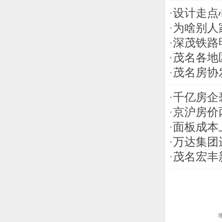
·
设计走点
·
为啥别人
·
深茂铁路
·
茂名各地
·
茂名房协
·
千亿房企
·
京沪房价
·
面板成本
·
万达集团
·
茂名宏丰